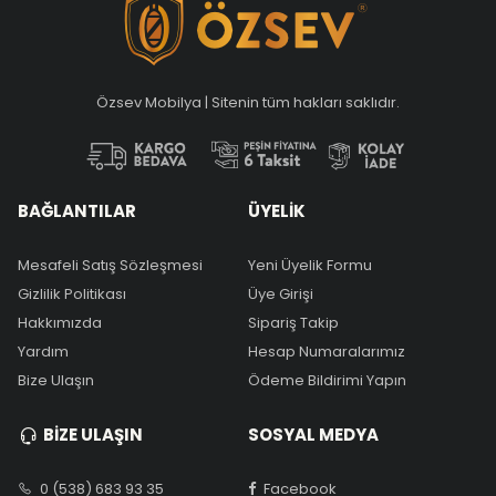
Özsev Mobilya | Sitenin tüm hakları saklıdır.
BAĞLANTILAR
ÜYELİK
Mesafeli Satış Sözleşmesi
Yeni Üyelik Formu
Gizlilik Politikası
Üye Girişi
Hakkımızda
Sipariş Takip
Yardım
Hesap Numaralarımız
Bize Ulaşın
Ödeme Bildirimi Yapın
BİZE ULAŞIN
SOSYAL MEDYA
0 (538) 683 93 35
Facebook