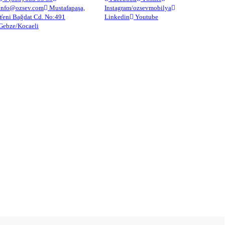
info@ozsev.com
Mustafapaşa,
Instagram/ozsevmobilya
Yeni Bağdat Cd. No:491
Linkedin
Youtube
Gebze/Kocaeli