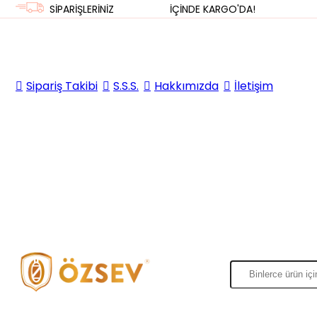
SİPARİŞLERİNİZ
3 İŞ GÜNÜ
İÇİNDE KARGO'DA!
Sipariş Takibi
S.S.S.
Hakkımızda
İletişim