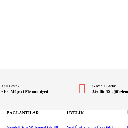
Canlı Destek
Güvenli Ödeme
%100 Müşteri Memnuniyeti
256 Bit SSL Şifrele
BAĞLANTILAR
ÜYELİK
Mesafeli Satış Sözleşmesi
Gizlilik
Yeni Üyelik Formu
Üye Girişi