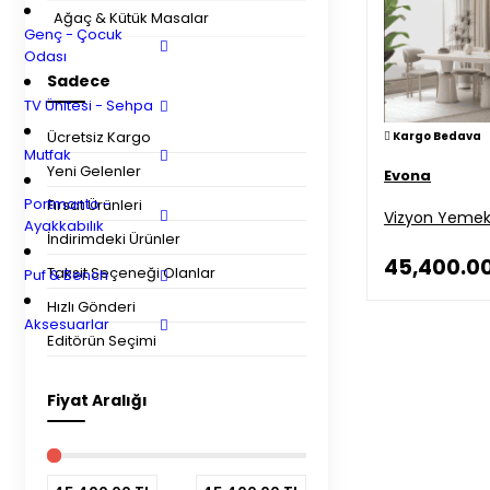
Ağaç & Kütük Masalar
Genç - Çocuk
Odası
Sadece
TV Ünitesi - Sehpa
Ücretsiz Kargo
Kargo Bedava
Mutfak
Yeni Gelenler
Evona
Portmanto -
Fırsat Ürünleri
Vizyon Yemek
Ayakkabılık
İndirimdeki Ürünler
45,400.0
Taksit Seçeneği Olanlar
Puf & Bench
Hızlı Gönderi
Aksesuarlar
Editörün Seçimi
Fiyat Aralığı