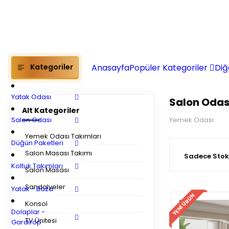
Kategoriler
Anasayfa
Popüler Kategoriler
Diğ
Yatak Odası
Salon Odas
Alt Kategoriler
Salon Odası
Yemek Odası
Yemek Odası Takımları
Düğün Paketleri
Salon Masası Takımı
Sadece Stokt
Koltuk Takımları
Salon Masası
Sandalyeler
Yatak - Baza
YENI ÜRÜN
Konsol
Dolaplar -
TV Ünitesi
Gardırop