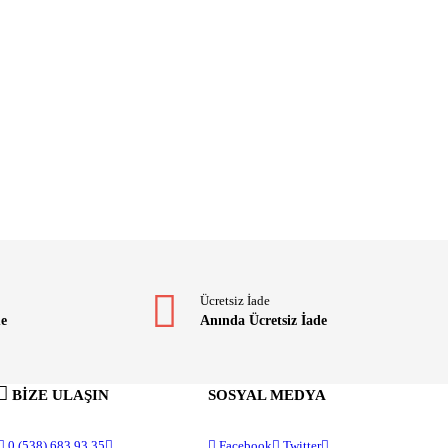
Ücretsiz İade
me
Anında Ücretsiz İade
BİZE ULAŞIN
SOSYAL MEDYA
0 (538) 683 93 35
Facebook
Twitter