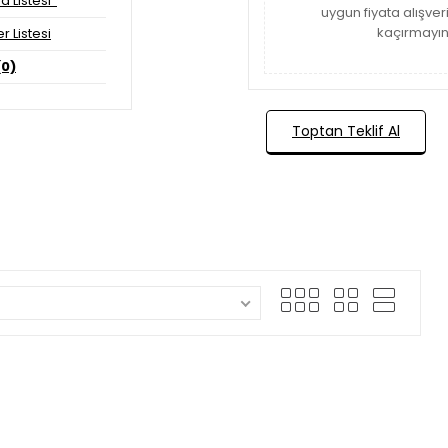
ma Listesi
uygun fiyata alışveriş
kaçırmayı
r Listesi
(0)
Toptan Teklif Al