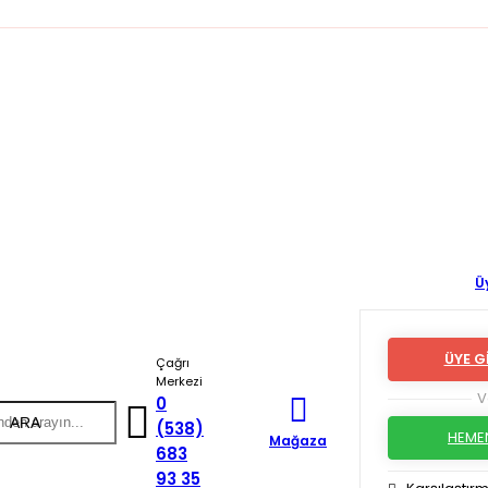
Ü
ÜYE G
Çağrı
Merkezi
V
0
ARA
(538)
HEMEN
Mağaza
683
93 35