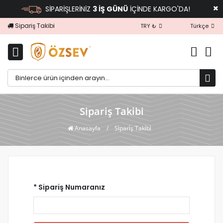
SİPARİŞLERİNİZ
3 İŞ GÜNÜ
İÇİNDE KARGO'DA!
Sipariş Takibi
İletişim
TRY ₺
Türkçe
Sipariş Takibi
Anasayfa
/
Si̇pari̇ş Taki̇bi̇
* Sipariş Numaranız