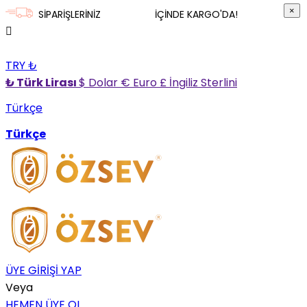
×
×
SİPARİŞLERİNİZ
3 İŞ GÜNÜ
İÇİNDE KARGO'DA!
TRY ₺
₺ Türk Lirası
$ Dolar
€ Euro
£ İngiliz Sterlini
Türkçe
Türkçe
ÜYE GİRİŞİ YAP
Veya
HEMEN ÜYE OL