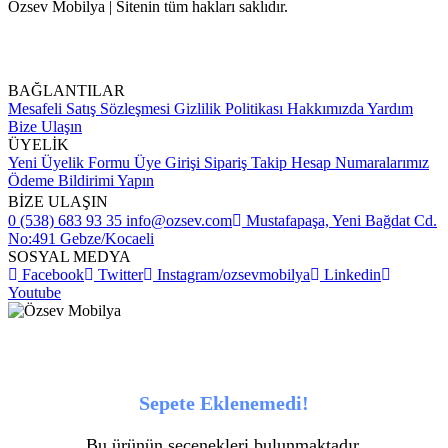
Özsev Mobilya | Sitenin tüm hakları saklıdır.
BAĞLANTILAR
Mesafeli Satış Sözleşmesi
Gizlilik Politikası
Hakkımızda
Yardım
Bize Ulaşın
ÜYELİK
Yeni Üyelik Formu
Üye Girişi
Sipariş Takip
Hesap Numaralarımız
Ödeme Bildirimi Yapın
BİZE ULAŞIN
0 (538) 683 93 35
info@ozsev.com
Mustafapaşa, Yeni Bağdat Cd.
No:491 Gebze/Kocaeli
SOSYAL MEDYA
Facebook
Twitter
Instagram/ozsevmobilya
Linkedin
Youtube
Sepete Eklenemedi!
Bu ürünün seçenekleri bulunmaktadır.