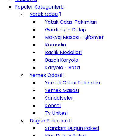
Popüler Kategoriler
Yatak Odası
Yatak Odası Takımları
Gardırop - Dolap
Makyaj Masası - Şifonyer
Komodin
Başlık Modelleri
Bazalı Karyola
Karyola - Baza
Yemek Odası
Yemek Odası Takımları
Yemek Masası
Sandalyeler
Konsol
Tv Ünitesi
Düğün Paketleri
Standart Düğün Paketi
Klas Düğün Paketi