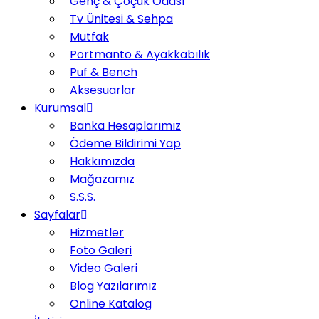
Genç & Çoçuk Odası
Tv Ünitesi & Sehpa
Mutfak
Portmanto & Ayakkabılık
Puf & Bench
Aksesuarlar
Kurumsal
Banka Hesaplarımız
Ödeme Bildirimi Yap
Hakkımızda
Mağazamız
S.S.S.
Sayfalar
Hizmetler
Foto Galeri
Video Galeri
Blog Yazılarımız
Online Katalog