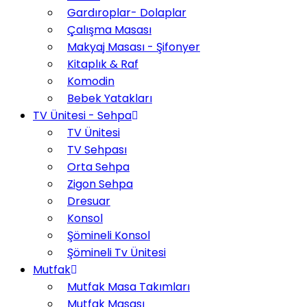
Gardıroplar- Dolaplar
Çalışma Masası
Makyaj Masası - Şifonyer
Kitaplık & Raf
Komodin
Bebek Yatakları
TV Ünitesi - Sehpa
TV Ünitesi
TV Sehpası
Orta Sehpa
Zigon Sehpa
Dresuar
Konsol
Şömineli Konsol
Şömineli Tv Ünitesi
Mutfak
Mutfak Masa Takımları
Mutfak Masası