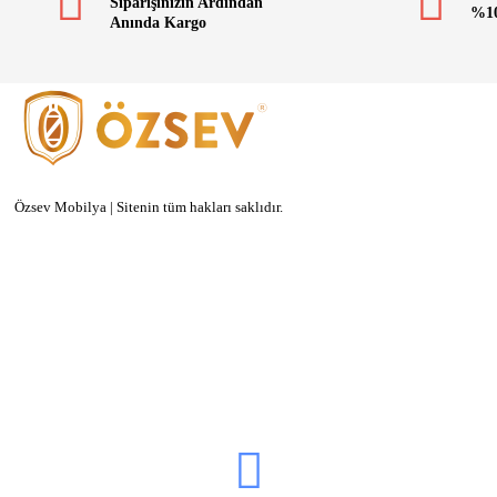
Siparişinizin Ardından
%10
Anında Kargo
Özsev Mobilya | Sitenin tüm hakları saklıdır.