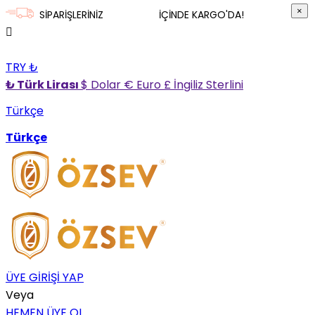
×
×
SİPARİŞLERİNİZ
3 İŞ GÜNÜ
İÇİNDE KARGO'DA!
TRY ₺
₺ Türk Lirası
$ Dolar
€ Euro
£ İngiliz Sterlini
Türkçe
Türkçe
ÜYE GİRİŞİ YAP
Veya
HEMEN ÜYE OL