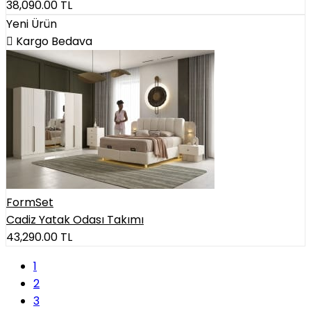
38,090.00
TL
Yeni Ürün
Kargo Bedava
FormSet
Cadiz Yatak Odası Takımı
43,290.00
TL
(current)
1
2
3