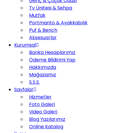
Genç & Çoçuk Odası
Tv Ünitesi & Sehpa
Mutfak
Portmanto & Ayakkabılık
Puf & Bench
Aksesuarlar
Kurumsal
Banka Hesaplarımız
Ödeme Bildirimi Yap
Hakkımızda
Mağazamız
S.S.S.
Sayfalar
Hizmetler
Foto Galeri
Video Galeri
Blog Yazılarımız
Online Katalog