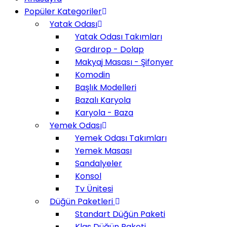
Popüler Kategoriler
Yatak Odası
Yatak Odası Takımları
Gardırop - Dolap
Makyaj Masası - Şifonyer
Komodin
Başlık Modelleri
Bazalı Karyola
Karyola - Baza
Yemek Odası
Yemek Odası Takımları
Yemek Masası
Sandalyeler
Konsol
Tv Ünitesi
Düğün Paketleri
Standart Düğün Paketi
Klas Düğün Paketi