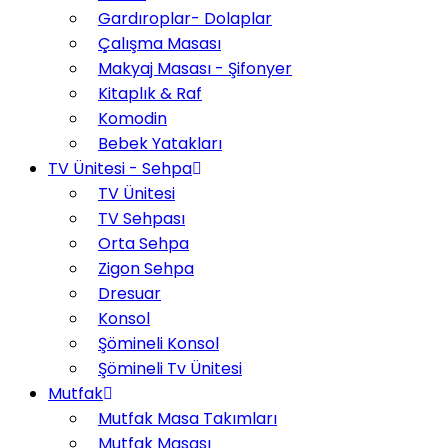
Gardıroplar- Dolaplar
Çalışma Masası
Makyaj Masası - Şifonyer
Kitaplık & Raf
Komodin
Bebek Yatakları
TV Ünitesi - Sehpa
TV Ünitesi
TV Sehpası
Orta Sehpa
Zigon Sehpa
Dresuar
Konsol
Şömineli Konsol
Şömineli Tv Ünitesi
Mutfak
Mutfak Masa Takımları
Mutfak Masası