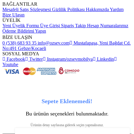
BAĞLANTILAR
Mesafeli Satış Sözleşmesi
Gizlilik Politikası
Hakkımızda
Yardım
Bize Ulaşın
ÜYELİK
Yeni Üyelik Formu
Üye Girişi
Sipariş Takip
Hesap Numaralarımız
Ödeme Bildirimi Yapın
BİZE ULAŞIN
0 (538) 683 93 35
info@ozsev.com
Mustafapaşa, Yeni Bağdat Cd.
No:491 Gebze/Kocaeli
SOSYAL MEDYA
Facebook
Twitter
Instagram/ozsevmobilya
Linkedin
Youtube
Sepete Eklenemedi!
Bu ürünün seçenekleri bulunmaktadır.
Ürünün detay sayfasına giderek seçim yapmalısınız.